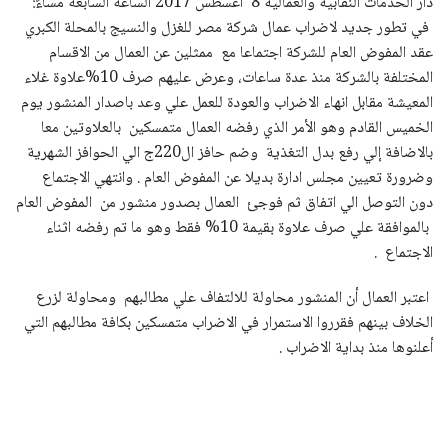
دار الخدمات النقابية والعمالية 8 أغسطس 2017 الساعة السابعة مساءً: ​
في تطور جديد لاضراب عمال شركة مصر للغزل والنسيج بالمحلة الكبري
عقد المفوض العام للشركة اجتماعا مع ممثلين عن العمال من الاقسام
المختلفة بالشركة منذ عدة ساعات، وعرض عليهم صرف 10%علاوة غلاء
المعيشة مقابل انهاء الاضراب والعودة للعمل علي وعد باصدار المنشور يوم
الخميس القادم وهو الأمر الذي رفضه العمال متمسكين بالعلاوتين معا
بالاضافة إلي رفع بدل التغذية وضم حافز ال220ج الي الحوافز الشهرية
وضرورة تعيين مجلس ادارة بديلا عن المفوض العام . وانتهي الاجتماع
دون التوصل الي اتفاق ثم فوجئ العمال بصدور منشور من المفوض العام
بالموافقة علي صرف علاوة بقيمة 10% فقط وهو ما تم رفضه اثناء
الاجتماع .
اعتبر العمال أن المنشور محاولة للالتفاف علي مطالبهم ومحاولة لزرع
الخلاف بينهم فقرروا الاستمرار في الاضراب متمسكين بكافة مطالبهم التي
أعلنوها منذ بداية الاضراب .