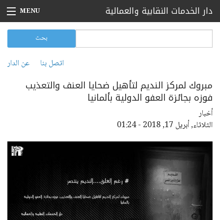
تجاوز إلى المحتوى الرئيسي
دار الخدمات النقابية والعمالية
MENU
الرئيسية
‏بحث ‏
استمارة البحث
بحث
بيانات صحفية
اتصل بنا
عن الدار
القائمة الثانوية
أخبار
مبروك لمركز النديم لتأهيل ضحايا العنف والتعذيب
فوزه بجائزة العفو الدولية بألمانيا
مقالات
أخبار
تقارير
الثلاثاء, أبريل 17, 2018 - 01:24
فعاليات
اتصل بنا
عن الدار