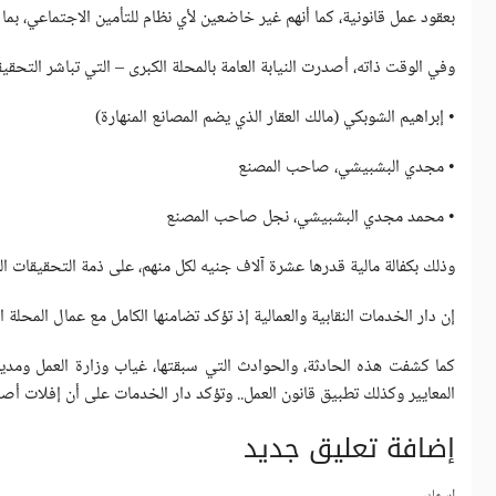
بعقود عمل قانونية، كما أنهم غير خاضعين لأي نظام للتأمين الاجتماعي، بما
وفي الوقت ذاته، أصدرت النيابة العامة بالمحلة الكبرى – التي تباشر التحق
• إبراهيم الشوبكي (مالك العقار الذي يضم المصانع المنهارة)
• مجدي البشبيشي، صاحب المصنع
• محمد مجدي البشبيشي، نجل صاحب المصنع
وذلك بكفالة مالية قدرها عشرة آلاف جنيه لكل منهم، على ذمة التحقيقات ا
إن دار الخدمات النقابية والعمالية إذ تؤكد تضامنها الكامل مع عمال المح
كما كشفت هذه الحادثة، والحوادث التي سبقتها، غياب وزارة العمل ومديري
المعايير وكذلك تطبيق قانون العمل.. وتؤكد دار الخدمات على أن إفلات أص
إضافة تعليق جديد
‏اسمك ‏