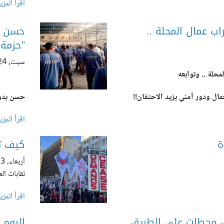
اقرأ المزي
 عمال المحلة ..
حسن بد
"حزمة 
سبت, 02/17/2024 - 16:56
حلة .. وتوابعه
ل ودور أمني يزيد الاحتقان!!
حسن بدو
اقرأ المزي
ة
كيف تد
أربعاء, 12/20/2023 - 17:04
نقابات ال
اقرأ المزي
ية، محطات علي الطريق