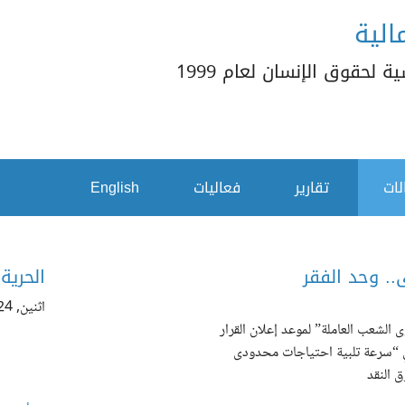
الية
 لحقوق الإنسان لعام 1999
لات
تقارير
فعاليات
English
.. وحد الفقر
الحرية
اثنين, 04/01/2024 - 13:52
الشعب العاملة” لموعد إعلان القرار
 في “سرعة تلبية احتياجات محدودى
 النقد