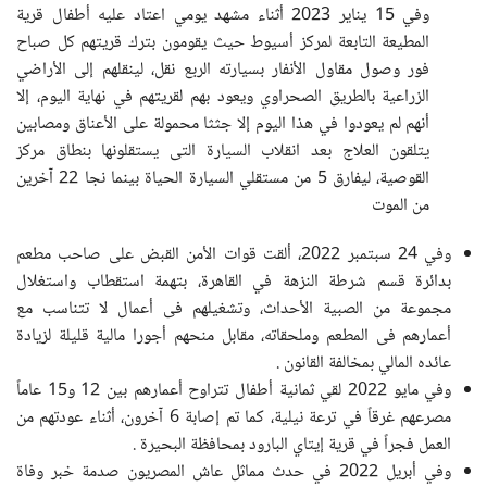
وفي 15 يناير 2023 أثناء مشهد يومي اعتاد عليه أطفال قرية
المطيعة التابعة لمركز أسيوط حيث يقومون بترك قريتهم كل صباح
فور وصول مقاول الأنفار بسيارته الربع نقل، لينقلهم إلى الأراضي
الزراعية بالطريق الصحراوي ويعود بهم لقريتهم في نهاية اليوم، إلا
أنهم لم يعودوا في هذا اليوم إلا جثثا محمولة على الأعناق ومصابين
يتلقون العلاج بعد انقلاب السيارة التى يستقلونها بنطاق مركز
القوصية، ليفارق 5 من مستقلي السيارة الحياة بينما نجا 22 آخرين
من الموت
وفي 24 سبتمبر 2022، ألقت قوات الأمن القبض على صاحب مطعم
بدائرة قسم شرطة النزهة في القاهرة، بتهمة استقطاب واستغلال
مجموعة من الصبية الأحداث، وتشغيلهم فى أعمال لا تتناسب مع
أعمارهم فى المطعم وملحقاته، مقابل منحهم أجورا مالية قليلة لزيادة
عائده المالي بمخالفة القانون
.
وفي مايو 2022 لقي ثمانية أطفال تتراوح أعمارهم بين 12 و15 عاماً
مصرعهم غرقاً في ترعة نيلية، كما تم إصابة 6 آخرون، أثناء عودتهم من
العمل فجراً في قرية إيتاي البارود بمحافظة البحيرة
.
وفي أبريل 2022 في حدث مماثل عاش المصريون صدمة خبر وفاة