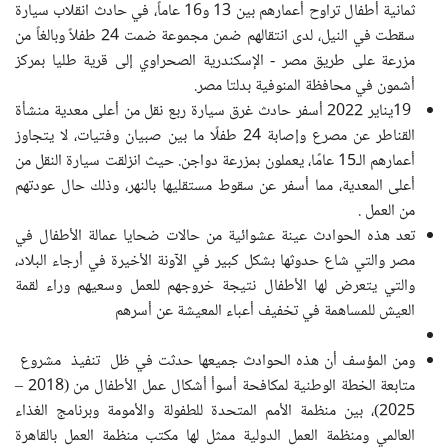
ثمانية أطفال تراوح أعمارهم بين 13 و16 عاماً، في حادث انقلاب سيارة
سقطت في النيل، لدى انتقالهم ضمن مجموعة ضمت 24 طفلاً وبالغاً من
مزرعة على طريق مصر - الإسكندرية الصحراوي إلى قرية طليا بمركز
أشمون في محافظة المنوفية بدلتا مصر.
19
يناير 2022 أسفر حادث غرق سيارة ربع نقل من أعلى معدية منشأة
القناطر عن مصرع وإصابة 24 طفلًا ما بين صبيان وفتيات، لا يتجاوز
أعمارهم الـ15 عامًا، يعملون بمزرعة دواجن. حيث انزلقت سيارة النقل من
أعلى المعدية، مما أسفر عن سقوط مستقليها بالنهر، وذلك حال عودتهم
من العمل
.
تعد هذه الحوادث عينة عشوائية من حالات ضحايا عمالة الأطفال في
مصر والتي شاع حدوثها بشكل كبير في الآونة الأخيرة في أرجاء البلاد،
والتي يتعرض لها الأطفال نتيجة خروجهم للعمل وسعيهم وراء لقمة
العيش للمساهمة في تخفيف أعباء المعيشة عن أسرهم
ومن المؤسف أن هذه الحوادث جميعها حدثت في ظل تنفيذ مشروع
متابعة الخطة الوطنية لمكافحة أسوأ أشكال عمل الأطفال من (2018 –
2025)، بين منظمة الأمم المتحدة للطفولة والأمومة وبرنامج الغذاء
العالمي ومنظمة العمل الدولية ممثل لها مكتب منظمة العمل بالقاهرة