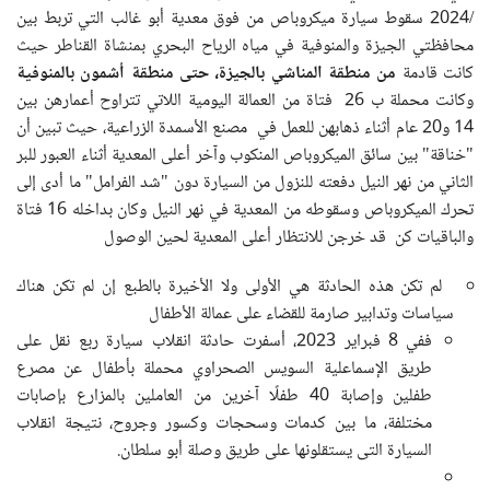
/2024 سقوط سيارة ميكروباص من فوق معدية أبو غالب التي تربط بين
محافظتي الجيزة والمنوفية في مياه الرياح البحري بمنشاة القناطر حيث
كانت قادمة
من منطقة المناشي بالجيزة، حتى منطقة أشمون بالمنوفية
وكانت محملة ب 26 فتاة من العمالة اليومية اللاتي تتراوح أعمارهن بين
14 و20 عام أثناء ذهابهن للعمل في مصنع الأسمدة الزراعية، حيث تبين أن
"خناقة" بين سائق الميكروباص المنكوب وآخر أعلى المعدية أثناء العبور للبر
الثاني من نهر النيل دفعته للنزول من السيارة دون "شد الفرامل" ما أدى إلى
تحرك الميكروباص وسقوطه من المعدية في نهر النيل وكان بداخله 16 فتاة
والباقيات كن قد خرجن للانتظار أعلى المعدية لحين الوصول
لم تكن هذه الحادثة هي الأولى ولا الأخيرة بالطبع إن لم تكن هناك
سياسات وتدابير صارمة للقضاء على عمالة الأطفال
ففي 8 فبراير 2023، أسفرت حادثة انقلاب سيارة ربع نقل على
طريق الإسماعلية السويس الصحراوي محملة بأطفال عن مصرع
طفلين وإصابة 40 طفلًا آخرين من العاملين بالمزارع بإصابات
مختلفة، ما بين كدمات وسحجات وكسور وجروح، نتيجة انقلاب
السيارة التى يستقلونها على طريق وصلة أبو سلطان.