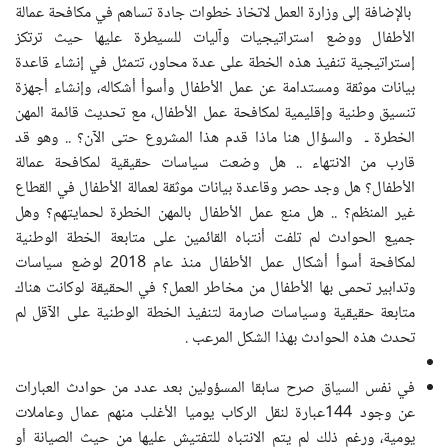
بالإضافة إلى وزارة العمل لاتخاذ خطوات جادة تساهم في مكافحة عمالة
الأطفال ووضع استراتيجيات وآليات للسيطرة عليها حيث ترتكز
إستراتيجية تنفيذ هذه الخطة على عدة محاور، تتمثل في إنشاء قاعدة
بيانات موثقة ومستدامة عن عمل الأطفال وأسوأ أشكاله، وإنشاء أجهزة
تنسيق وطنية وإقليمية لمكافحة عمل الأطفال، مع تحديث قائمة المهن
الخطرة ـ والسؤال هنا ماذا قدم هذا المشروع حتى الآن؟ .. وهو قد
قارب من الانتهاء .. هل وضعت سياسات حقيقية لمكافحة عمالة
الأطفال؟ هل وجد حصر وقاعدة بيانات موثقة لعمالة الأطفال في القطاع
غير المنظم؟ .. هل منع عمل الأطفال بالمهن الخطرة لحمايتهم؟ وهل
جميع الحوادث لم تلفت أنتباه القائمين على متابعة الخطة الوطنية
لمكافحة أسوأ أشكال عمل الأطفال منذ عام 2018 لوضع سياسات
وتدابير تحمى بها الأطفال من مخاطر العمل؟ في الحقيقة لوكانت هناك
متابعة حقيقية وسياسات صارمة لتنفيذ الخطة الوطنية على الآقل لم
تحدث هذه الحوادث بهذا الشكل المرعب .
في نفس السياق صرح سابقا المسؤولين بعد عدد من حوادث العبارات
عن وجود 144عبارة لنقل الركاب يوميا الأغلب منهم عمال وعاملات
يومية، ورغم ذلك لم يتم الانتباه للتفتيش عليها من حيث الصيانة أو