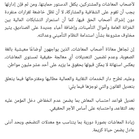
لأصحاب المعاشات والمشتركين، يكفل الدستور حمايتها، ومن ثم فإن إدارتها
يجب أن تقوم على الشفافية والمشاركة، لا أن تظل خاضعة لقرارات منفردة
دون إشراك أصحاب الحق فيها، كما أن استمرار التشابكات المالية بين
الخزانة العامة وأموال التأمينات، وإضافة أعباء جديدة على الصناديق، يثير
مخاوف مشروعة بشأن استدامة النظام التأميني وعدالته.
إن تجاهل معاناة أصحاب المعاشات، الذين يواجهون أوضاعًا معيشية بالغة
الصعوبة، وعدم تضمين التعديلات أي معالجة حقيقية لمستوى المعاشات،
يعكس استهانة لا يمكن قبولها بحقوق ما يزيد على أحد عشر مليون مواطن.
وعليه، تطرح دار الخدمات النقابية والعمالية مطالبها ومقترحاتها فيما يتعلق
بتعديل القانون والتي نوجزها فيما يلي:
تعديل قواعد احتساب المعاش بما يضمن عدم انخفاض دخل المؤمن عليه
بعد التقاعد، واحتسابه على أساس الأجر الحقيقي.
زيادة المعاشات بصورة دورية بما يتناسب مع معدلات التضخم، وبحد أدنى
عادل يضمن حياة كريمة.