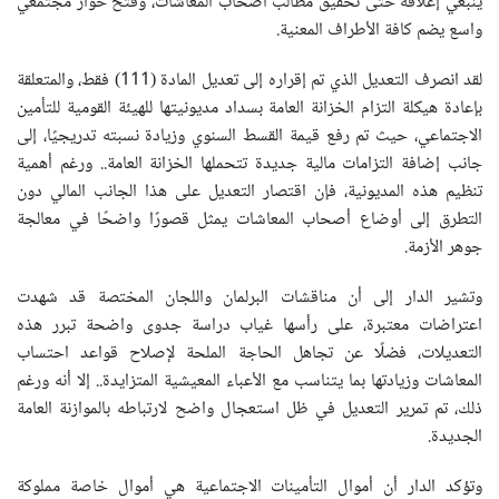
ينبغي إغلاقه حتى تحقيق مطالب أصحاب المعاشات، وفتح حوار مجتمعي
واسع يضم كافة الأطراف المعنية.
لقد انصرف التعديل الذي تم إقراره إلى تعديل المادة (111) فقط، والمتعلقة
بإعادة هيكلة التزام الخزانة العامة بسداد مديونيتها للهيئة القومية للتأمين
الاجتماعي، حيث تم رفع قيمة القسط السنوي وزيادة نسبته تدريجيًا، إلى
جانب إضافة التزامات مالية جديدة تتحملها الخزانة العامة.. ورغم أهمية
تنظيم هذه المديونية، فإن اقتصار التعديل على هذا الجانب المالي دون
التطرق إلى أوضاع أصحاب المعاشات يمثل قصورًا واضحًا في معالجة
جوهر الأزمة.
وتشير الدار إلى أن مناقشات البرلمان واللجان المختصة قد شهدت
اعتراضات معتبرة، على رأسها غياب دراسة جدوى واضحة تبرر هذه
التعديلات، فضلًا عن تجاهل الحاجة الملحة لإصلاح قواعد احتساب
المعاشات وزيادتها بما يتناسب مع الأعباء المعيشية المتزايدة.. إلا أنه ورغم
ذلك، تم تمرير التعديل في ظل استعجال واضح لارتباطه بالموازنة العامة
الجديدة.
وتؤكد الدار أن أموال التأمينات الاجتماعية هي أموال خاصة مملوكة