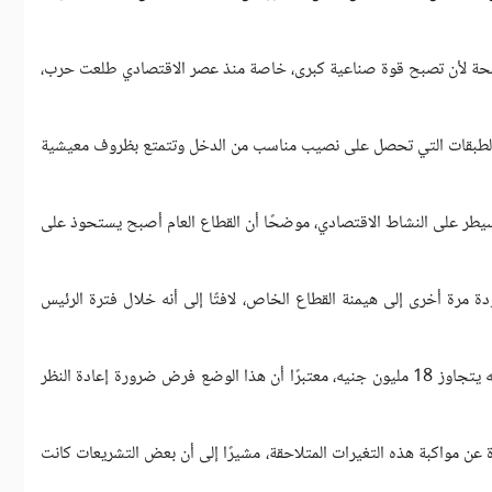
 المرشحة لأن تصبح قوة صناعية كبرى، خاصة منذ عصر الاقتصادي طلعت حرب،
ر من الطبقات التي تحصل على نصيب مناسب من الدخل وتتمتع بظروف معيشية
لمسيطر على النشاط الاقتصادي، موضحًا أن القطاع العام أصبح يستحوذ على
لنقد بشأن تصفية القطاع العام والعودة مرة أخرى إلى هيمنة القطاع الخاص، لافتًا إلى أنه خلال فترة الرئيس
وقال إن ما لفت انتباهه هو التفاوت الكبير بين حجم القطاع العام وقيمة إنتاجه، موضحًا أن القطاع العام كان يُقدّر بنحو 600 مليار جنيه، بينما لم يكن ناتجه يتجاوز 18 مليون جنيه، معتبرًا أن هذا الوضع فرض ضرورة إعادة النظر
 عن مواكبة هذه التغيرات المتلاحقة، مشيرًا إلى أن بعض التشريعات كانت