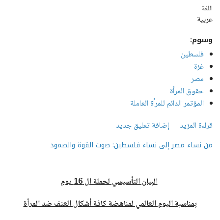
‏اللغة ‏
عربية
وسوم:
فلسطين
غزة
مصر
حقوق المرأة
المؤتمر الدائم للمرأة العاملة
قراءة المزيد
إضافة تعليق جديد
حول تحية إجلالٍ للمرأة الفلسطينية
من نساء مصر إلى نساء فلسطين: صوت القوة والصمود
البيان التأسيسي لحملة ال 16 يوم
بمناسبة اليوم العالمي لمناهضة كافة أشكال العنف ضد المرأة