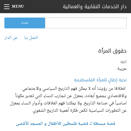
تجاوز إلى المحتوى الرئيسي
دار الخدمات النقابية والعمالية
MENU
الرئيسية
‏بحث ‏
استمارة البحث
بحث
بيانات صحفية
اتصل بنا
عن الدار
القائمة الثانوية
أخبار
حقوق المرأة
مقالات
‏اللغة ‏
عربية
تقارير
تحية إجلالٍ للمرأة الفلسطينية
فعاليات
انطلاقا من رؤيتنا أنه لا يمكن فهم التاريخ السياسي والاجتماعي
والاقتصادي بجميع أبعاده، بمعزل عن تجارب النساء التي تعتبر مكوناً
اتصل بنا
اساسياً في صناعة التاريخ. ولا يمكننا فهم العلاقات وأدوار النساء بمعزل
عن الدار
عن التطورات السياسية تكمن فكرة أهمية التاريخ الشفوي
.
قصة مبسطة لـ قضية فلسطين للأطفال و المسجد الأقصى