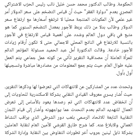
الحكومة. وطالب الدكتور محمد حسن خليل نائب رئيس الحزب الاشتراكي
المصري بعدم "دولرة الفقر" حيث أن قياس التضخم على سعر الدولار أمر
غير علمي لأن المكونات المنتجة محليا لا ترتفع أسعارها مع ارتفاع سعر
الدولار وطالب بدلا من ذلك بربط الأجور بمعدل التضخم السنوي كما هو
متبع في باقي دول العالم وشدد على أهمية قياس الارتفاع في الأجور
بالنسبة للارتفاع في الناتج المحلي الاجمالي حتى لا تكون أرقام زيادات
الأجور خادعة. وقالت الدكتورة أمل عبد الحميد مسئولة المؤتمر الدائم
للمرأة العاملة أن مصداقية التقرير تأتي من كونه عمل جماعي يتم العمل
عليه طوال العام حيث يتم جمع المعلومات من مصادرها مباشرة وتسجيلها
أول بأول.
وتحدث عدد من المشاركين عن الانتهاكات التي تعرضوا لها وذكرها التقرير،
حيث أشار يسري معروف القيادي النقابي بشركة الاسكندرية للحاويات إلى
أن انخفاض عدد الانتهاكات التي تم رصدها يعود بالأساس إلى تعرض
العمال للتهديد الدائم بعدم التحدث عما يواجهونه وأشار إلى قيام اللجان
النقابية التابعة للاتحاد الرسمي بلعب دور الشرطي الذي يراقب النشاط
العمالي والابلاغ عنه. كما شرح طارق القرشي الأمين العام لنقابة العاملين
بشركة نايل لينين جروب آخر تطورات التفاوض بين النقابة وإدارة الشركة