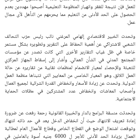
للعمل فإن نتيجة للفقر وانهيار المنظومة التعليمية أصبحوا مهددين بعدم
الحصول على الحد الأدنى من التعليم مما يحرمهم من التأهل لأى مجال
عمل.
وتحدث الخبير الاقتصادي إلهامي المرغني نائب رئيس حزب التحالف
الشعبي الاشتراكي عن أهمية الحفاظ على التقرير وتطويره بشكل مستمر
خاصة في ظل غياب التقارير الأخرى التي كانت تصدر عن مؤسسات
المجتمع المدني في الشأن العمالي. وأشار إلى إسقاط الجهاز المركزي
للتعبئة والإحصاء لمعيار الانضمام لمنظمات نقابية من تقاريره عن حالة
العمل اللائق، وهو المعيار الخامس من المعايير التي تتبناها منظمة العمل
الدولية. وتحدث عن زيادة الأسعار وانخفاض القدرة الشرائية لجميع العمال
وأصحاب المعاشات وانخفاض عدد المشتركين في مظلات الحماية
الاجتماعية.
وتحدثت منسقة البرامج بالدار والخبيرة القانونية رحمة رفعت عن ضرورة
إعادة تعريف الانتهاك حيث أن انخفاض الدخل يعد في حد ذاته انتهاك
وتوقعت اشتعال الوضع في القطاع الخاص وقطاع الأعمال العام لمطالبة
العمال بزيادة الحد الأدنى للأجر ل 6000 جنيه أسوة بالعاملين في