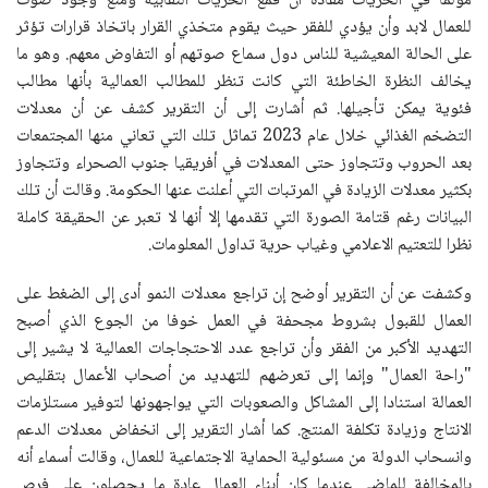
مؤلما في الحريات مفاده أن قمع الحريات النقابية ومنع وجود صوت
للعمال لابد وأن يؤدي للفقر حيث يقوم متخذي القرار باتخاذ قرارات تؤثر
على الحالة المعيشية للناس دول سماع صوتهم أو التفاوض معهم. وهو ما
يخالف النظرة الخاطئة التي كانت تنظر للمطالب العمالية بأنها مطالب
فئوية يمكن تأجيلها. ثم أشارت إلى أن التقرير كشف عن أن معدلات
التضخم الغذائي خلال عام 2023 تماثل تلك التي تعاني منها المجتمعات
بعد الحروب وتتجاوز حتى المعدلات في أفريقيا جنوب الصحراء وتتجاوز
بكثير معدلات الزيادة في المرتبات التي أعلنت عنها الحكومة. وقالت أن تلك
البيانات رغم قتامة الصورة التي تقدمها إلا أنها لا تعبر عن الحقيقة كاملة
نظرا للتعتيم الاعلامي وغياب حرية تداول المعلومات.
وكشفت عن أن التقرير أوضح إن تراجع معدلات النمو أدى إلى الضغط على
العمال للقبول بشروط مجحفة في العمل خوفا من الجوع الذي أصبح
التهديد الأكبر من الفقر وأن تراجع عدد الاحتجاجات العمالية لا يشير إلى
"راحة العمال" وإنما إلى تعرضهم للتهديد من أصحاب الأعمال بتقليص
العمالة استنادا إلى المشاكل والصعوبات التي يواجهونها لتوفير مستلزمات
الانتاج وزيادة تكلفة المنتج. كما أشار التقرير إلى انخفاض معدلات الدعم
وانسحاب الدولة من مسئولية الحماية الاجتماعية للعمال، وقالت أسماء أنه
بالمخالفة للماضي عندما كان أبناء العمال عادة ما يحصلون على فرص