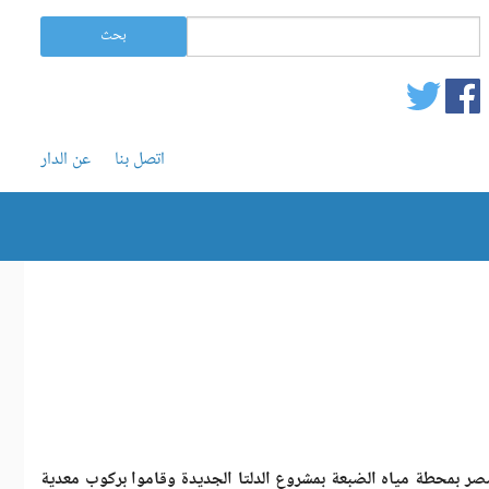
استمارة البحث
‏بحث ‏
بحث
اتصل بنا
عن الدار
انوا في طريقهم صباحًا لعملهم بمشروع نهضة مصر بمحطة مياه الضبعة بمشروع الدلتا الجديدة وقاموا بركوب معدية