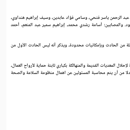
 عبد الرحمن ياسر فتحي، وسامي فؤاد عابدين، وسيف إبراهيم هنداوي،
ود
.
والمصابين: أسامة رشدي محمد، إبراهيم سمير عبد المنعم، أحمد
ا وعزبة ربيع هم الذين قاموا بإنقاذ الناجين وقاموا باستخراج الجثث بينما وصلت فرق الانقاذ بعد 3 ساعات كاملة من الحادث وبإمكانيات محدودة، ويذكر أنه ليس الحادث الأول من
إحلال المعديات القديمة والمتهالكة بكباري ثابتة حماية لأرواح العمال،
دلا من أن يتم محاسبة المسئولين عن اهمال منظومة السلامة والصحة