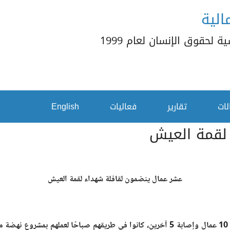
الية
 لحقوق الإنسان لعام 1999
لات
تقارير
فعاليات
English
لقمة العيش
عشر عمال ينضمون لقافلة شهداء لقمة العيش
أسفر حادث مأساوي وقع صباح أمس الأحد 25 فبراير 2024 عن غرق 10 عمال وإصابة 5 آخرين، ك