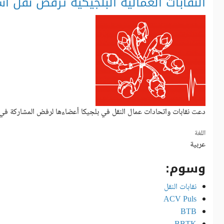
النقابات العمالية البلجيكية ترفض نقل أ
دعت نقابات واتحادات عمال النقل في بلجيكا أعضاءها لرفض المشاركة في ن
‏اللغة ‏
عربية
وسوم:
نقابات النقل
ACV Puls
BTB